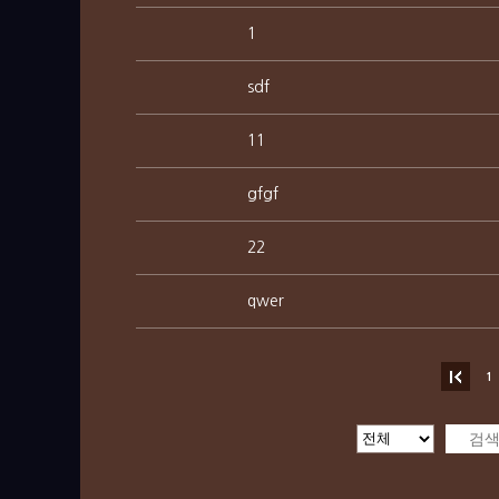
1
sdf
11
gfgf
22
qwer
1