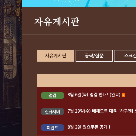
자유게시판
자유게시판
공략/질문
스크
8월 6일(목) 점검 안내! (완료)
N
7월 29일(수) 베헤모트 대륙 [하구엔]
8월 3일 월요쿠폰 공개 !