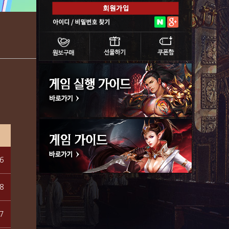
6
8
7