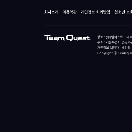
회사소개
이용약관
개인정보 처리방침
청소년 보
상호 : (주)팀퀘스트 대표
주소 : 서울특별시 영등포구
개인정보 책임자 : 남선영 E-m
Copyright ⓒ Teamquest