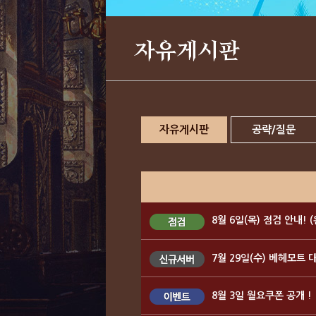
자유게시판
자유게시판
공략/질문
8월 6일(목) 점검 안내! 
7월 29일(수) 베헤모트 
8월 3일 월요쿠폰 공개 !