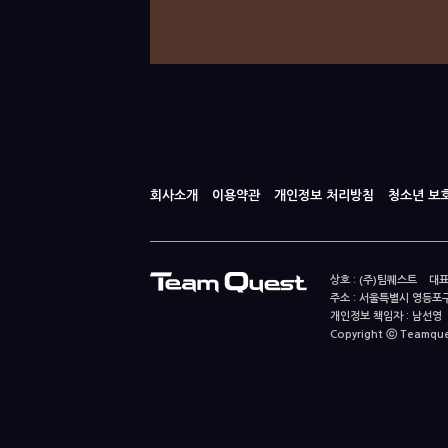
회사소개
이용약관
개인정보 처리방침
청소년 보
상호 : (주)팀퀘스트 대표
주소 : 서울특별시 영등포구
개인정보 책임자 : 남선영 E-m
Copyright ⓒ Teamquest