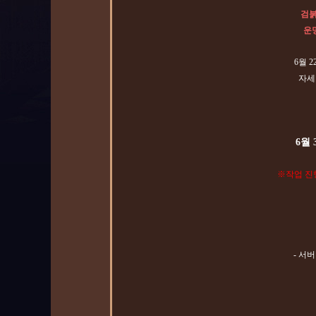
검붉
운명
6월 
자세
6월 
※작업 진
- 서