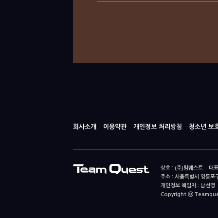
회사소개
이용약관
개인정보 처리방침
청소년 보
상호 : (주)팀퀘스트 대표
주소 : 서울특별시 영등포구
개인정보 책임자 : 남선영 E-m
Copyright ⓒ Teamquest