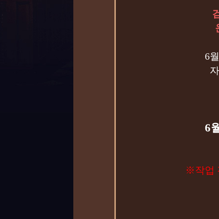
6
자
6월
※작업 