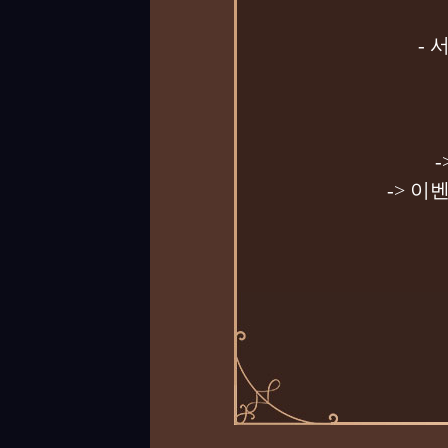
-
-> 이