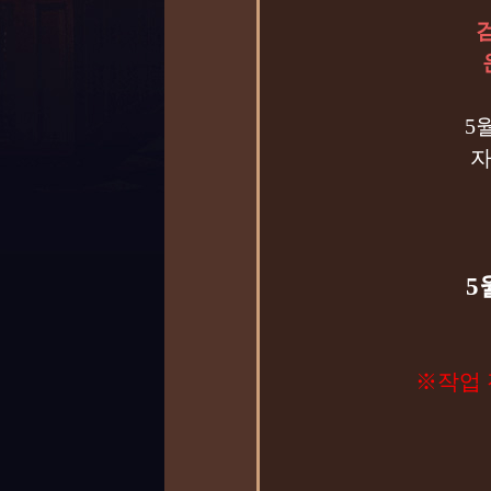
5
자
5
※작업 