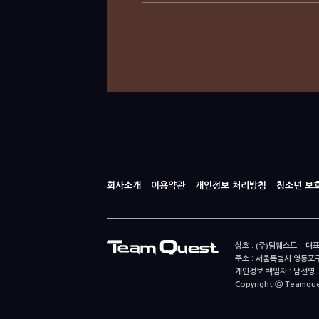
회사소개
이용약관
개인정보 처리방침
청소년 보
상호 : (주)팀퀘스트 대표
주소 : 서울특별시 영등포구
개인정보 책임자 : 남선영 E-m
Copyright ⓒ Teamquest