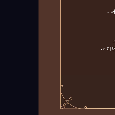
-
-> 이