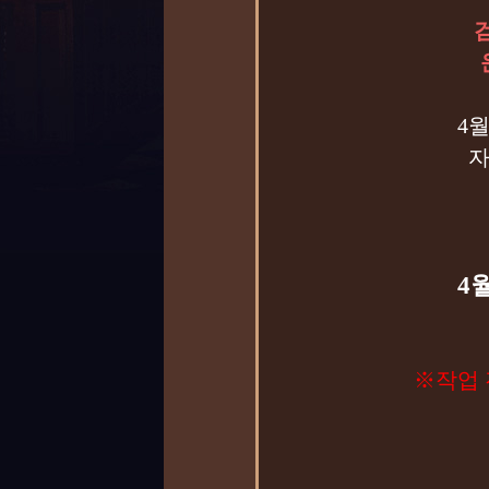
4
자
4월
※작업 