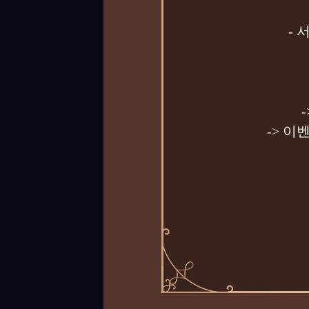
-
-> 이