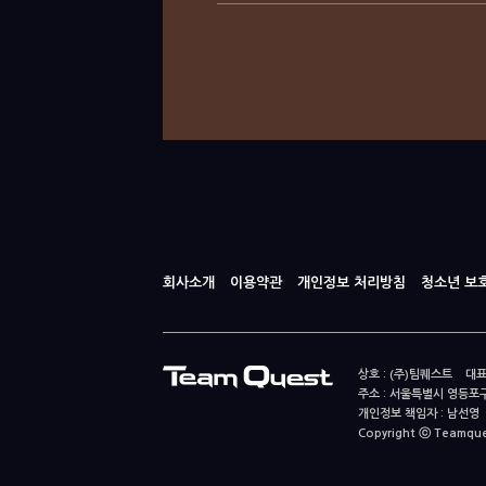
회사소개
이용약관
개인정보 처리방침
청소년 보
상호 : (주)팀퀘스트 대표
주소 : 서울특별시 영등포구
개인정보 책임자 : 남선영 E-m
Copyright ⓒ Teamquest