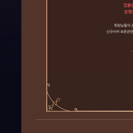
검붉은
운명
회원님들의
신규서버
오픈관
-