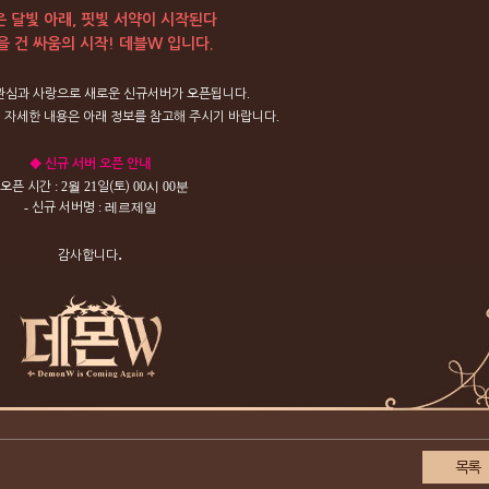
 달빛 아래, 핏빛 서약이 시작된다
을 건 싸움의 시작! 데블W 입니다.
.
관심과
사랑으로
새로운
신규서버가
오픈됩니다
.
련
자세한
내용은
아래
정보를
참고해
주시기
바랍니다
◆
신규
서버
오픈
안내
: 2월
21
00시 00분
오픈
시간
일(토)
-
: 레르제일
신규
서버명
.
감사합니다
목록