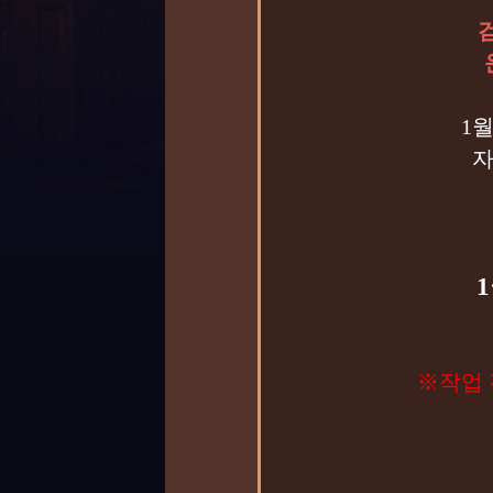
1
자
1
※작업 