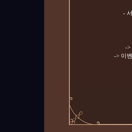
-
-
-> 이