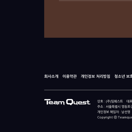
회사소개
이용약관
개인정보 처리방침
청소년 보
상호 : (주)팀퀘스트 대표
주소 : 서울특별시 영등포구
개인정보 책임자 : 남선영 E-m
Copyright ⓒ Teamquest