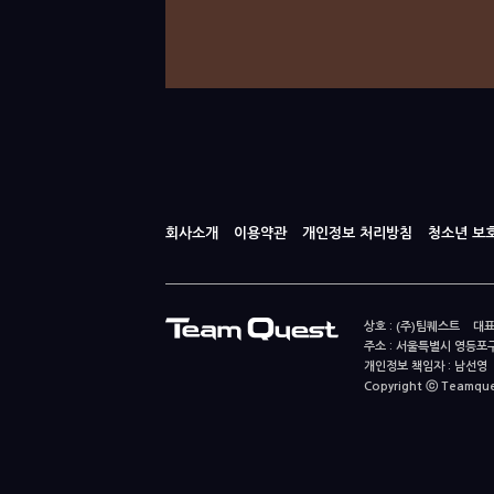
회사소개
이용약관
개인정보 처리방침
청소년 보
상호 : (주)팀퀘스트 대표
주소 : 서울특별시 영등포구
개인정보 책임자 : 남선영 E-m
Copyright ⓒ Teamquest