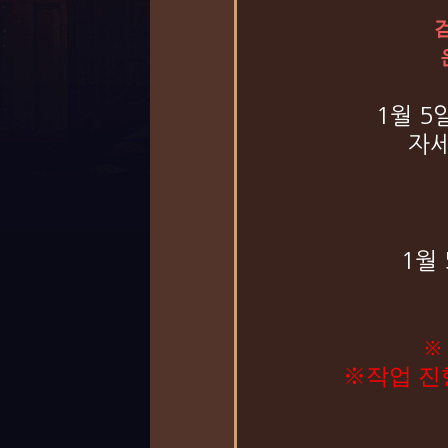
1월 5
자세
1월 
※
※작업 진