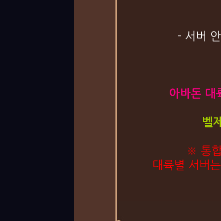
- 서버
아바돈 대륙
벨제
※ 통
대륙별 서버는