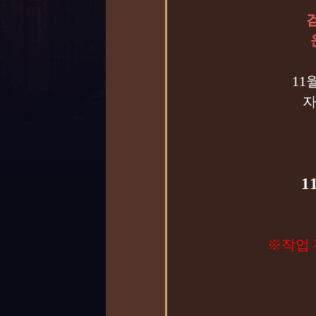
11
자
1
※작업 