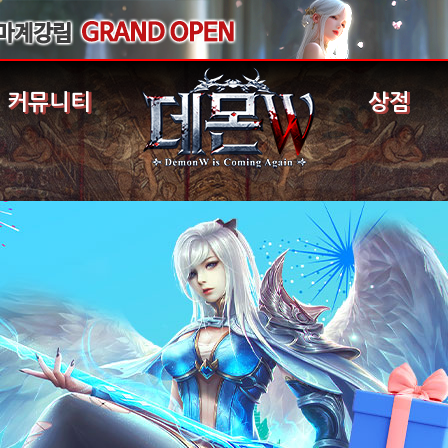
커뮤니티
상점