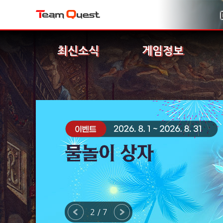
최신소식
게임정보
2 / 7