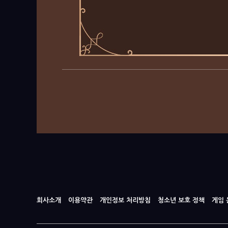
회사소개
이용약관
개인정보 처리방침
청소년 보호 정책
게임 