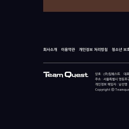
회사소개
이용약관
개인정보 처리방침
청소년 보
상호 : (주)팀퀘스트 대표
주소 : 서울특별시 영등포구
개인정보 책임자 : 남선영 E-m
Copyright ⓒ Teamquest