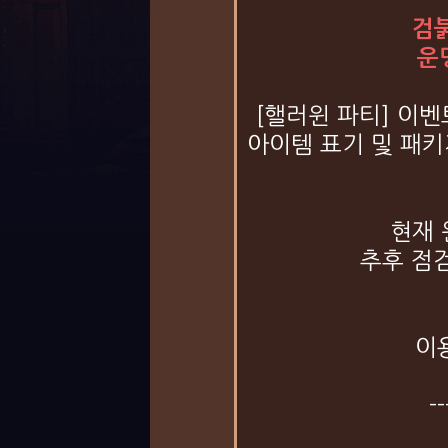
검붉
운
[핼러윈 파티] 이
아이템 표기 및 패
현재 
추후 점
이
--