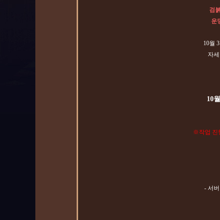
검붉
운명
10월
자세
10월
※작업 진
- 서