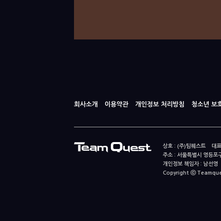
회사소개
이용약관
개인정보 처리방침
청소년 보
상호 : (주)팀퀘스트 대표
주소 : 서울특별시 영등포구
개인정보 책임자 : 남선영 E-m
Copyright ⓒ Teamquest