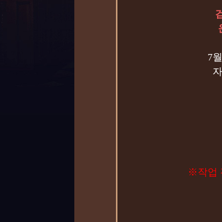
7
자
10시
※작업 