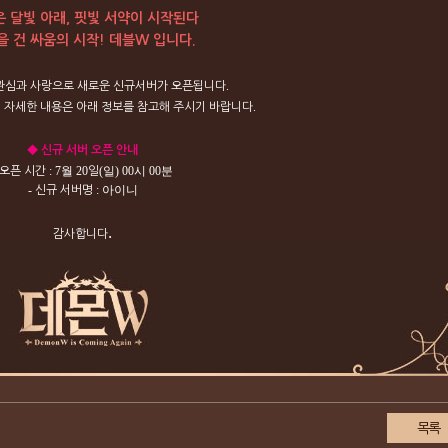
 달빛 아래, 핏빛 서약이 시작된다
을 건 싸움의 시작! 데블W 입니다.
.
관심과
사랑으로
새로운
신규서버가
오픈됩니다
.
련
자세한
내용은
아래
정보를
참고해
주시기
바랍니다
◆
신규
서버
오픈
안내
: 7월
20
(일
) 00시 00분
오픈
시간
일
-
: 아이니
신규
서버명
.
감사합니다
목록