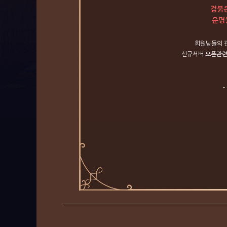
검붉은
운명
회원님들의
신규서버
오픈관
-