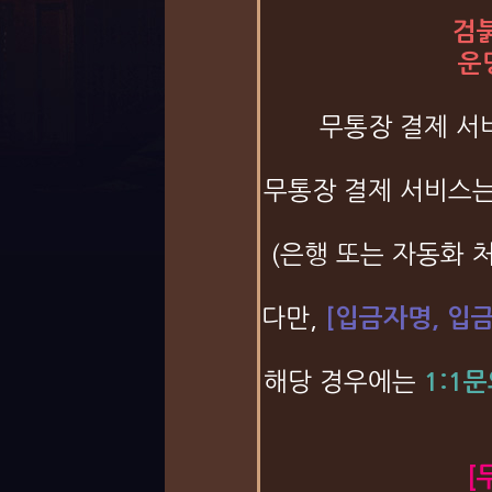
검붉
운
무통장 결제 서
무통장 결제 서비스
(은행 또는 자동화 
다만,
[입금자명, 입
해당 경우에는
1:1
[