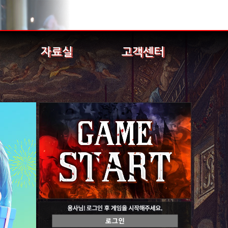
자료실
고객센터