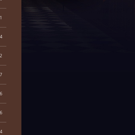
1
4
2
7
6
6
4