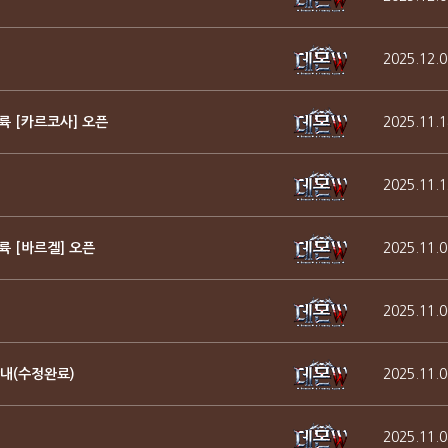
2025.12.0
대륙 [카르코사] 오픈
2025.11.1
2025.11.1
대륙 [바르겔] 오픈
2025.11.0
2025.11.0
안내(수정완료)
2025.11.0
2025.11.0