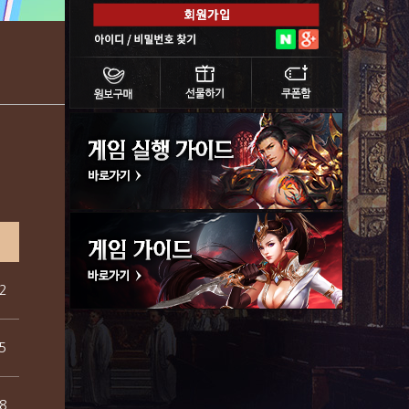
2
5
8