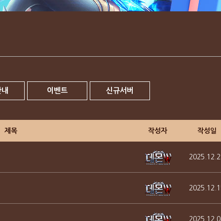
안내
이벤트
신규서버
제목
작성자
작성일
2025.12.2
2025.12.1
2025.12.0