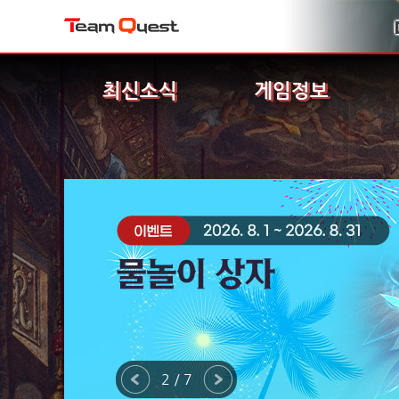
최신소식
게임정보
2 / 7