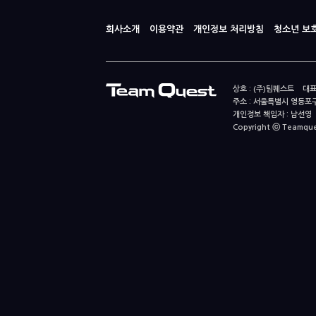
회사소개
이용약관
개인정보 처리방침
청소년 보
상호 : (주)팀퀘스트 대표
주소 : 서울특별시 영등포구
개인정보 책임자 : 남선영 E-m
Copyright ⓒ Teamquest