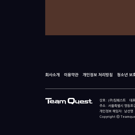
회사소개
이용약관
개인정보 처리방침
청소년 보
상호 : (주)팀퀘스트 대표
주소 : 서울특별시 영등포구
개인정보 책임자 : 남선영 E-m
Copyright ⓒ Teamquest