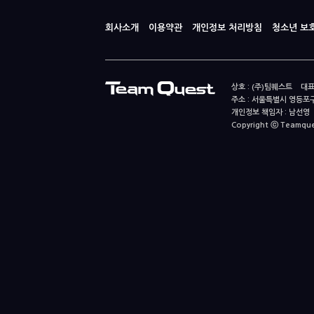
회사소개
이용약관
개인정보 처리방침
청소년 보
상호 : (주)팀퀘스트 대표
주소 : 서울특별시 영등포구
개인정보 책임자 : 남선영 E-m
Copyright ⓒ Teamquest