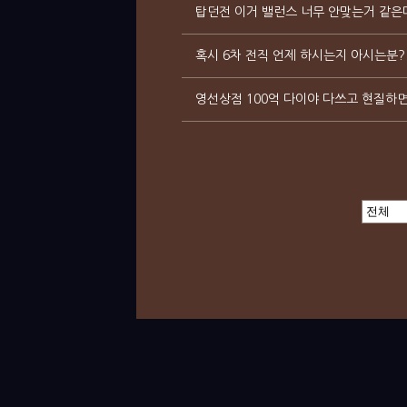
탑던전 이거 밸런스 너무 안맞는거 같은데....
혹시 6차 전직 언제 하시는지 아시는분? ...
영선상점 100억 다이야 다쓰고 현질하면서 쓰