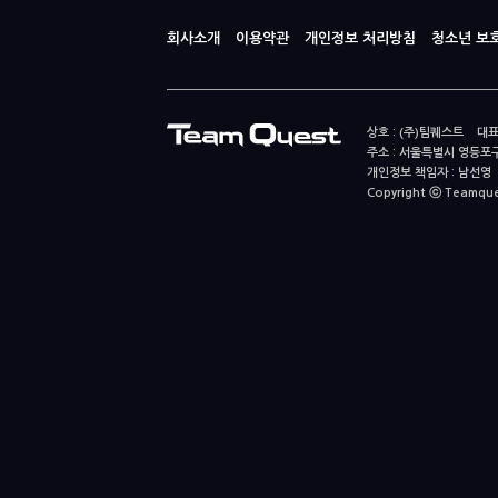
회사소개
이용약관
개인정보 처리방침
청소년 보
상호 : (주)팀퀘스트 대표
주소 : 서울특별시 영등포구
개인정보 책임자 : 남선영 E-m
Copyright ⓒ Teamquest