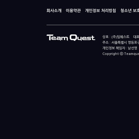
회사소개
이용약관
개인정보 처리방침
청소년 보
상호 : (주)팀퀘스트 대표
주소 : 서울특별시 영등포구
개인정보 책임자 : 남선영 E-m
Copyright ⓒ Teamquest