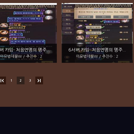
버 카임- 처음연맹의 맹주...
6서버 카임- 처음연맹의 맹주...
이유범데블W / 추천수 : 2
이유범데블W / 추천수 : 2
1
2
3