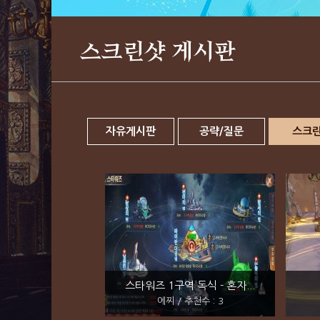
스크린샷 게시판
자유게시판
공략/질문
스크
스타워즈 1구역 독식 - 혼자...
에찌 / 추천수 : 3