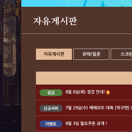
자유게시판
자유게시판
공략/질문
스크
8월 6일(목) 점검 안내!
N
7월 29일(수) 베헤모트 대륙 [하구엔]
8월 3일 월요쿠폰 공개 !