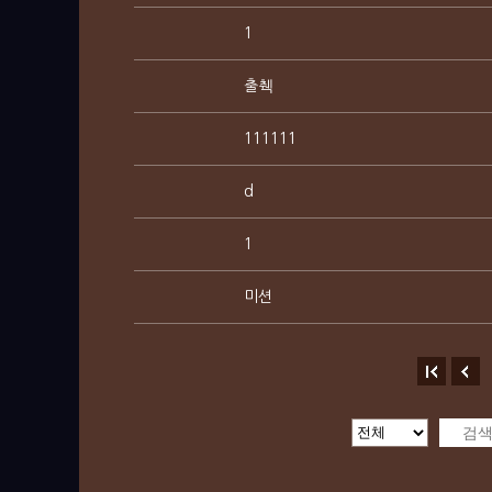
1
출췍
111111
d
1
미션