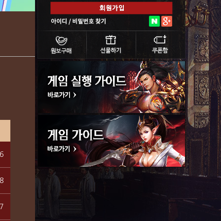
6
8
7