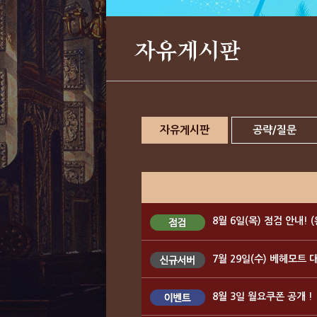
자유게시판
자유게시판
공략/질문
8월 6일(목) 점검 안내! 
7월 29일(수) 베헤모트 
8월 3일 월요쿠폰 공개 !