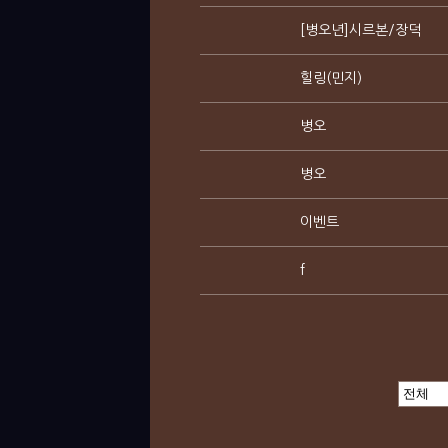
[병오년]시르본/장덕
힐링(민지)
병오
병오
이벤트
f