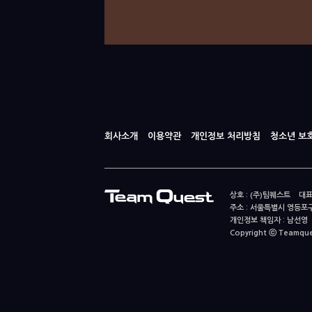
회사소개
이용약관
개인정보 처리방침
청소년 보
상호 : (주)팀퀘스트 대표
주소 : 서울특별시 영등포구
개인정보 책임자 : 남선영 E-m
Copyright ⓒ Teamquest