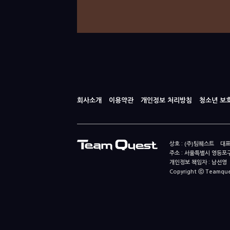
회사소개
이용약관
개인정보 처리방침
청소년 보
상호 : (주)팀퀘스트 대표
주소 : 서울특별시 영등포구
개인정보 책임자 : 남선영 E-m
Copyright ⓒ Teamquest