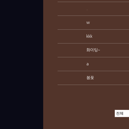
.
w
kkk
화이팅~
a
봄꽂