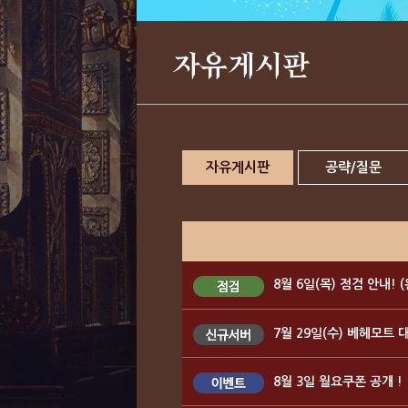
자유게시판
자유게시판
공략/질문
8월 6일(목) 점검 안내! 
7월 29일(수) 베헤모트 
8월 3일 월요쿠폰 공개 !