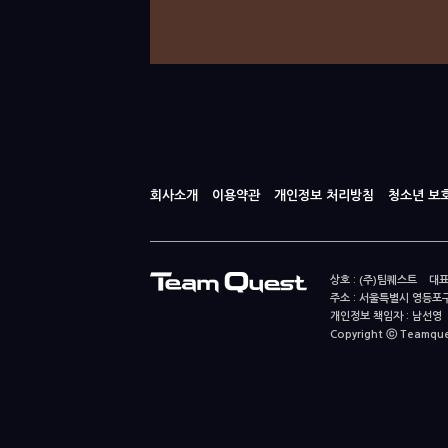
회사소개
이용약관
개인정보 처리방침
청소년 보
상호 : (주)팀퀘스트 대표
주소 : 서울특별시 영등포구
개인정보 책임자 : 남선영 E-m
Copyright ⓒ Teamquest