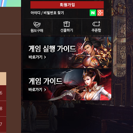
6
8
7