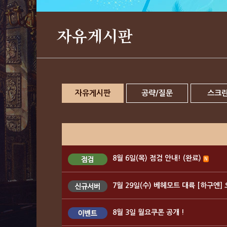
자유게시판
자유게시판
공략/질문
스크
8월 6일(목) 점검 안내! (완료)
N
7월 29일(수) 베헤모트 대륙 [하구엔]
8월 3일 월요쿠폰 공개 !