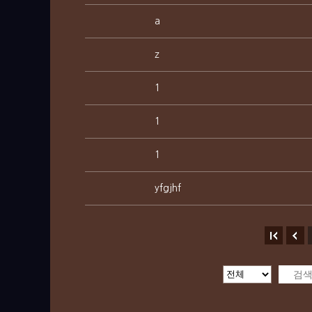
a
z
1
1
1
yfgjhf