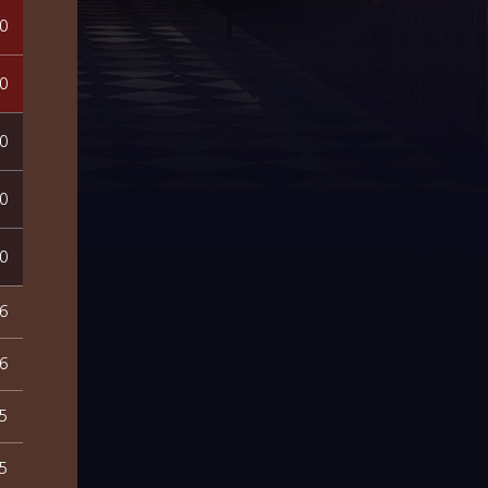
0
0
0
0
0
6
6
5
5