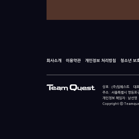
회사소개
이용약관
개인정보 처리방침
청소년 보
상호 : (주)팀퀘스트 대표
주소 : 서울특별시 영등포구
개인정보 책임자 : 남선영 E-m
Copyright ⓒ Teamquest