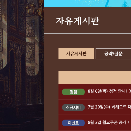
자유게시판
자유게시판
공략/질문
8월 6일(목) 점검 안내! 
7월 29일(수) 베헤모트 
8월 3일 월요쿠폰 공개 !