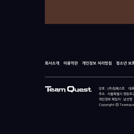
회사소개
이용약관
개인정보 처리방침
청소년 보
상호 : (주)팀퀘스트 대표
주소 : 서울특별시 영등포구
개인정보 책임자 : 남선영 E-m
Copyright ⓒ Teamquest