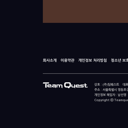
회사소개
이용약관
개인정보 처리방침
청소년 보
상호 : (주)팀퀘스트 대표
주소 : 서울특별시 영등포구
개인정보 책임자 : 남선영 E-m
Copyright ⓒ Teamquest