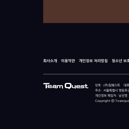
회사소개
이용약관
개인정보 처리방침
청소년 보
상호 : (주)팀퀘스트 대표
주소 : 서울특별시 영등포구
개인정보 책임자 : 남선영 E-m
Copyright ⓒ Teamquest