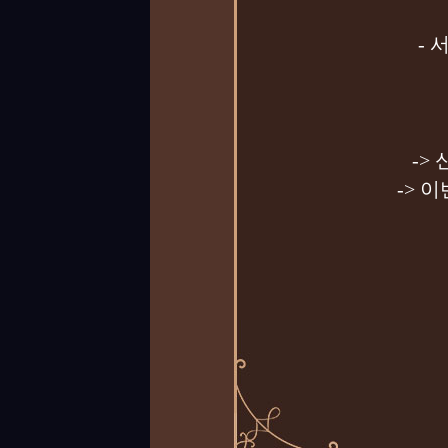
-
->
-> 이