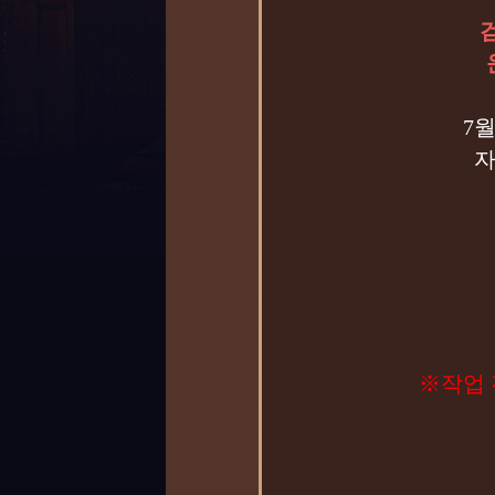
7
자
22시
※작업 