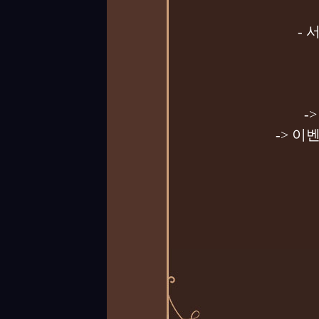
-
-
-> 이