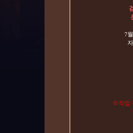
7
자
23시
※작업 