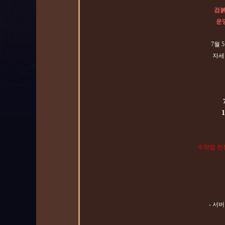
검붉
운명
7월 
자세
18시10
※작업 진
- 서