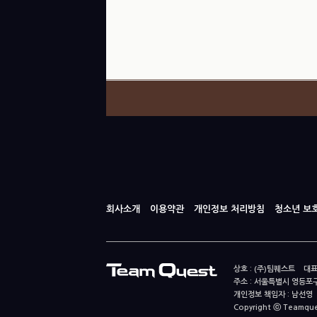
회사소개
이용약관
개인정보 처리방침
청소년 보
상호 : (주)팀퀘스트 대표
주소 : 서울특별시 영등포구
개인정보 책임자 : 남선영 E-m
Copyright ⓒ Teamquest