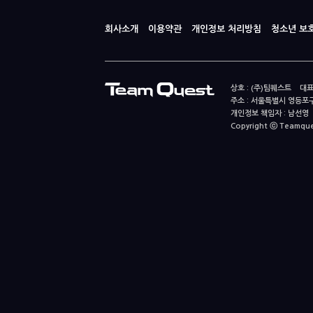
회사소개
이용약관
개인정보 처리방침
청소년 보
상호 : (주)팀퀘스트 대표
주소 : 서울특별시 영등포구
개인정보 책임자 : 남선영 E-m
Copyright ⓒ Teamquest