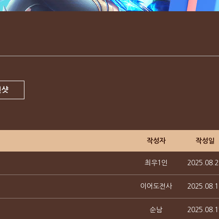
린샷
작성자
작성일
최우1인
2025.08.2
이어도전사
2025.08.1
순남
2025.08.1