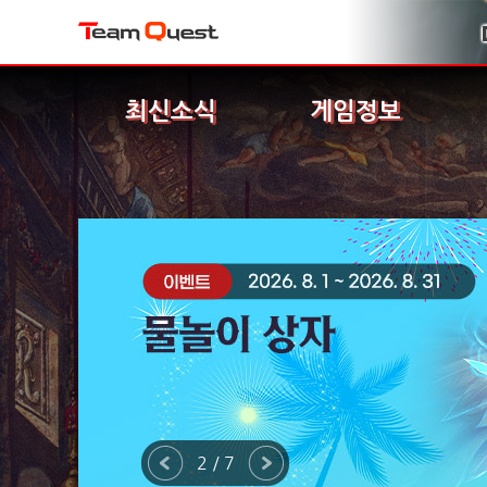
최신소식
게임정보
2 / 7