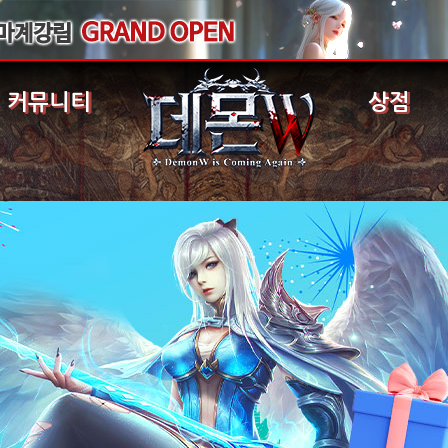
커뮤니티
상점