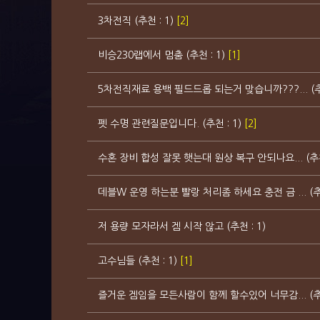
3차전직 (추천 : 1)
[2]
비승230랩에서 멈춤 (추천 : 1)
[1]
5차전직재료 용백 필드드롭 되는거 맞습니까???... (추천
펫 수명 관련질문입니다. (추천 : 1)
[2]
수혼 장비 합성 잘못 햇는대 원상 복구 안되나요... (추천
데블W 운영 하는분 빨랑 처리좀 하세요 충전 금 ... (추천
저 용량 모자라서 겜 시작 않고 (추천 : 1)
고수님들 (추천 : 1)
[1]
즐거운 겜임을 모든사람이 함께 할수있어 너무감... (추천